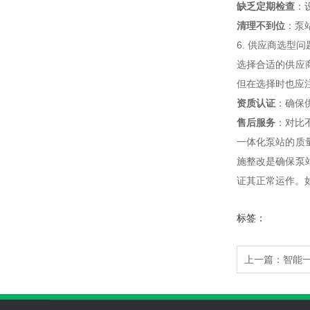
缺乏定期检查
：
清理不到位
：泵
6. 供应商选型问
选择合适的供应
但在选择时也应
资质认证
：确保
售后服务
：对比
一体化泵站的质
施整改是确保泵
证其正常运作。如
标签：
上一篇：
智能