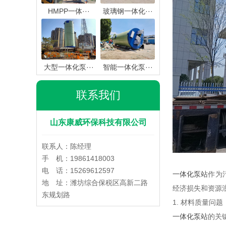
HMPP一体···
玻璃钢一体化···
大型一体化泵···
智能一体化泵···
联系我们
山东康威环保科技有限公司
联系人：陈经理
手 机：19861418003
电 话：15269612597
一体化泵站
作为
地 址：潍坊综合保税区高新二路
经济损失和资源
东规划路
1. 材料质量问题
一体化泵站
的关