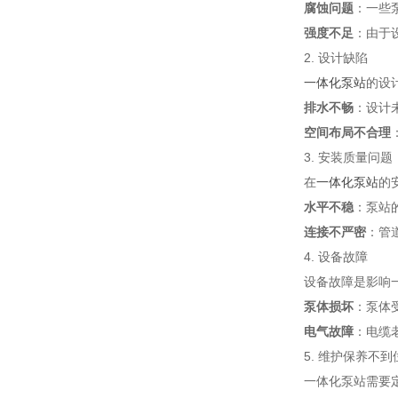
腐蚀问题
：一些
强度不足
：由于
2. 设计缺陷
一体化泵站
的设
排水不畅
：设计
空间布局不合理
3. 安装质量问题
在
一体化泵站
的
水平不稳
：泵站
连接不严密
：管
4. 设备故障
设备故障是影响
泵体损坏
：泵体
电气故障
：电缆
5. 维护保养不到
一体化泵站需要