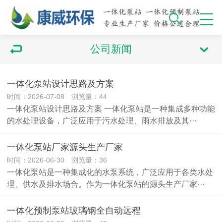
公司新闻
一体化泵站设计思路及方案
时间：2026-07-08 浏览量：44
一体化泵站设计思路及方案 一体化泵站是一种集成多种功能
的水处理设备，广泛应用于污水处理、雨水排放及其···
一体化泵站厂家源头生产厂家
时间：2026-06-30 浏览量：36
一体化泵站是一种集成化的水泵系统，广泛应用于各类水处
理、供水及排水场合。作为一体化泵站的源头生产厂家···
一体化预制泵站玻璃钢全自动远程