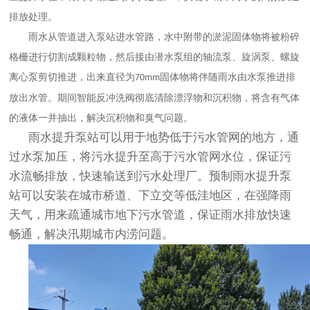
排放处理。
雨水从管道进入泵站进水管路，水中附带的淤泥固体物将被粉碎
格栅进行切割成颗粒物，然后接由潜水泵组的轴流泵、旋涡泵、螺旋
离心泵剪切推进，出来直径为
固体物将伴随雨水由水泵推进排
70mm
放出水管。期间智能反冲洗阀彻底清除漂浮物和沉积物，将含有气体
的液体一并抽出，解决沉积物和臭气问题。
雨水提升泵站可以用于地势低于污水管网的地方，通
过水泵加压，将污水提升至高于污水管网水位，保证污
水流畅排放，快速输送到污水处理厂。预制雨水提升泵
站可以安装在城市桥道、下立交等低洼地区，在强降雨
天气，用来疏通城市地下污水管道，保证雨水排放快速
畅通，解决汛期城市内涝问题。