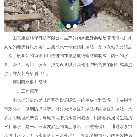
山东康威环保科技有限公司生产的
雨水提升泵站
是替代老式排水
泵站的理想解决方案，是集成式
一体化预制泵站
。预制泵站为交钥匙
工程，该泵站的筒体采用先进的加厚型玻璃钢材质制成，内部的水
泵、管路、阀门、仪表、控制设备以及其他用户所需要的附件成套提
供，并安装完毕后出厂。
预制雨水提升泵站
一、工作原理
雨水提升泵站是城市基础设施建设中的重要水利设备，主要用于
市政排水、汛期防洪排涝。可分为污水提升泵站和雨水提升泵站。大
多采用地埋式安装，与城市地下污水管网相连，用来收集居民生活污
水和雨水，是一种环境友好型的新型泵站。经过处理后，通过水泵加
压提升水位，将污水输送到污水处理厂，实现了城市污水的高效快速